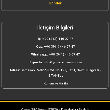
Gönder
İletişim Bilgileri
İş:
+90 (212) 446 07 47
Cep:
+90 (541) 446 07 47
Whatsapp:
+90 (541) 446 07 47
E-posta:
info@yilmazsrckursu.com
Adres:
Demirkapı, Velioğlu Cd. No:127, Kat:1, 34218 Bağcılar /
İSTANBUL
Konum ve Harita
Yılmaz SRC Kursu ©2026 - Tüm Hakları Saklıdır