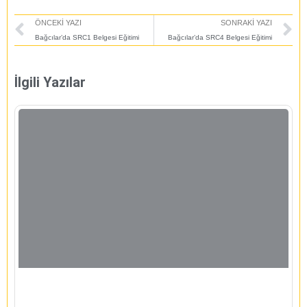
Prev
N
ÖNCEKI YAZI
SONRAKI YAZI
Bağcılar’da SRC1 Belgesi Eğitimi
Bağcılar’da SRC4 Belgesi Eğitimi
İlgili Yazılar