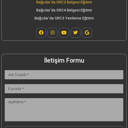
Bağcılar’da SRC3 Belgesi Eğitimi
Bağcılar’da SRC4 Belgesi Eğitimi
Bağcılar’da SRC3 Yenileme Eğitimi
F
I
Y
T
G
a
n
o
w
o
c
s
u
i
o
e
t
t
t
g
b
a
u
t
l
o
g
b
e
e
o
r
e
r
İletişim Formu
k
a
m
Adı
Soyadı
E-
posta
Açıklama